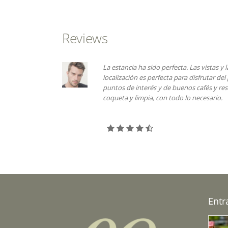
Acogedora casa
centenaria para descansar
y disfrutar de la paz y del
entorno natural que rodea
la estancia.
Reviews
La estancia ha sido perfecta. Las vistas y la localidad son inmejorab
localización es perfecta para disfrutar del pueblo, muy cerca de t
puntos de interés y de buenos cafés y restaurantes. la casita es 
coqueta y limpia, con todo lo necesario.
Entr