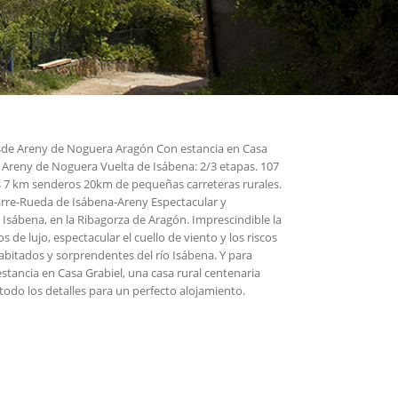
esde Areny de Noguera Aragón Con estancia en Casa
en Areny de Noguera Vuelta de Isábena: 2/3 etapas. 107
 7 km senderos 20km de pequeñas carreteras rurales.
rre-Rueda de Isábena-Areny Espectacular y
 Isábena, en la Ribagorza de Aragón. Imprescindible la
de lujo, espectacular el cuello de viento y los riscos
habitados y sorprendentes del río Isábena. Y para
stancia en Casa Grabiel, una casa rural centenaria
todo los detalles para un perfecto alojamiento.