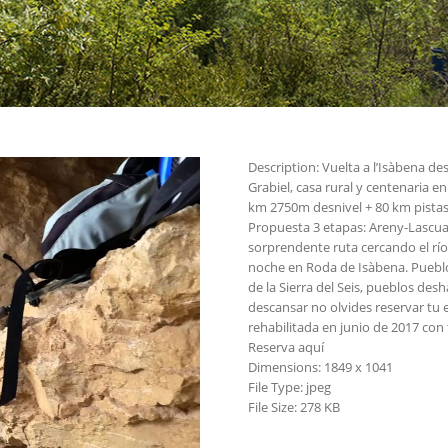
Description:
Vuelta a l’Isàbena d
Grabiel, casa rural y centenaria 
km 2750m desnivel + 80 km pistas
Propuesta 3 etapas: Areny-Lascua
sorprendente ruta cercando el río
noche en Roda de Isàbena. Pueblos 
de la Sierra del Seis, pueblos des
descansar no olvides reservar tu e
rehabilitada en junio de 2017 con 
Reserva aquí
Dimensions:
1849 x 1041
File Type:
jpeg
File Size:
278 KB