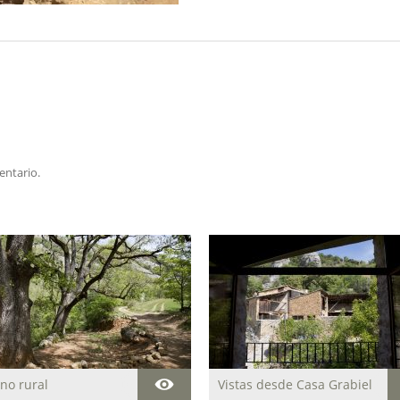
entario.
no rural
Vistas desde Casa Grabiel