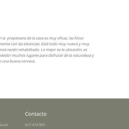
a es muy eficaz, las fotos
La estancia fue perfect
. Está todo muy nuevo y muy
maravilloso y perfect
Lo mejor es la ubicación, es
gusto en la decoración
ara disfrutar de la naturaleza y
en todo momento. Rec
Contacto
ia en
617 479 965