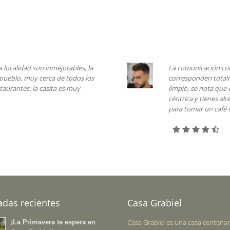
les, la
La comunicación con la propietaria de la cas
odos los
corresponden totalmente con las estancias
muy
limpio, se nota que está recién rehabilitado. 
céntrica y tienes alrededor muchos lugares p
para tomar un café o una buena cerveza.
adas recientes
Casa Grabiel
Casa Grabiel es una casa centenar
¡La Primavera te espera en