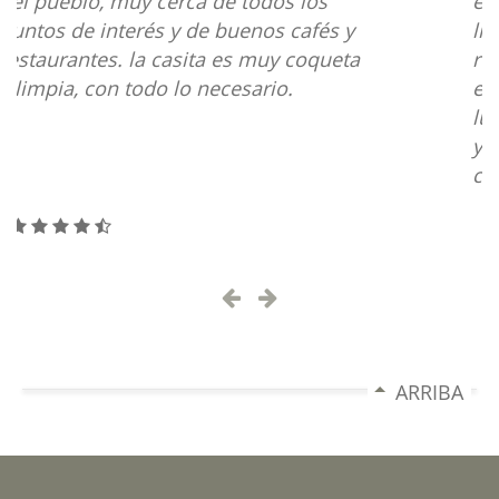
estancias. Está todo muy nuevo y muy
limpio, se nota que está recién
rehabilitado. Lo mejor es la ubicación,
es céntrica y tienes alrededor muchos
lugares para disfrutar de la naturaleza
y para tomar un café o una buena
cerveza.
ARRIBA