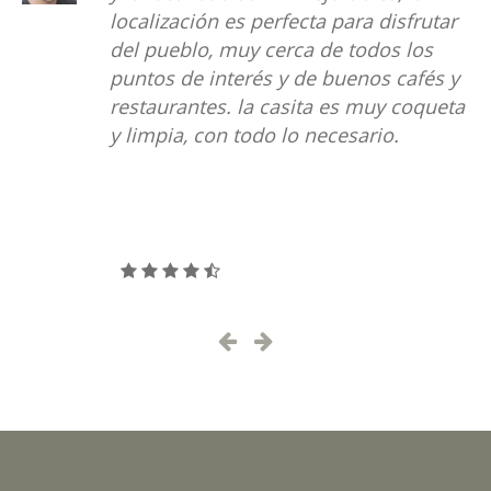
localización es perfecta para disfrutar
co
del pueblo, muy cerca de todos los
es
puntos de interés y de buenos cafés y
li
restaurantes. la casita es muy coqueta
re
y limpia, con todo lo necesario.
es
lu
y 
ce