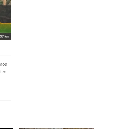
amos
bien