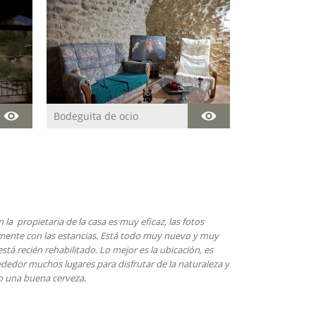
Bodeguita de ocio
ecta. La casa esta situado en un entorno rural
ctamente equipada con electrodomésticos y con un
ón exquisito. La propietaria fue muy amable y atenta
Recomendamos este alojamiento.