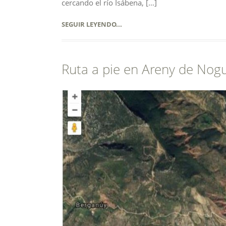
cercando el río Isábena, […]
SEGUIR LEYENDO...
Ruta a pie en Areny de Nog