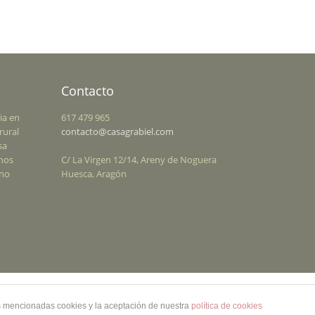
Contacto
ia en
617 479 965
rural
contacto@casagrabiel.com
sa
enos
C/ La Virgen 12/14, Areny de Noguera
rno
Huesca, Aragón
Precios
Contacto
Blog
Cookies
facebook
as mencionadas cookies y la aceptación de nuestra
política de cookies