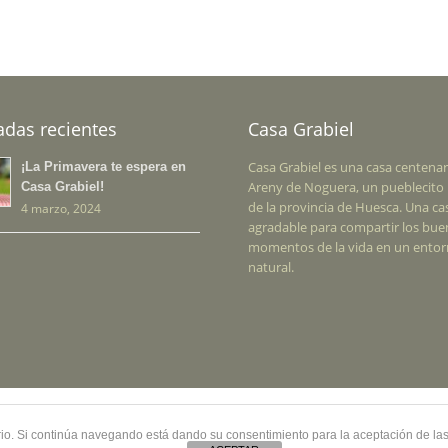
adas recientes
Casa Grabiel
Casa Grabiel es una casa centenar
¡La Primavera te espera en
Areny de Noguera, un pueblecito 
Casa Grabiel!
de la provincia de Huesca. Una ca
4 marzo, 2024
agradable para compartir los bu
momentos de la vida en un ento
natural.
rial
. Todos los derechos
Inicio
uario. Si continúa navegando está dando su consentimiento para la aceptación de l