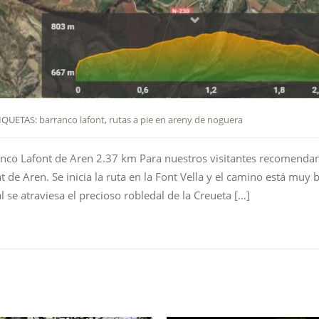
IQUETAS:
barranco lafont
,
rutas a pie en areny de noguera
anco Lafont de Aren 2.37 km Para nuestros visitantes recomend
 de Aren. Se inicia la ruta en la Font Vella y el camino está muy 
 se atraviesa el precioso robledal de la Creueta […]