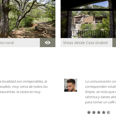
no rural
Vistas desde Casa Grabiel
asa es muy eficaz, las fotos
La estancia fue perf
ias. Está todo muy nuevo y muy
maravilloso y perfe
o. Lo mejor es la ubicación, es
gusto en la decoraci
 para disfrutar de la naturaleza y
en todo momento. 