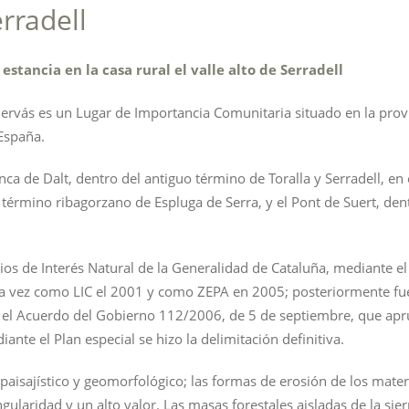
erradell
estancia en la casa rural el valle alto de Serradell
n Gervás es un Lugar de Importancia Comunitaria situado en la prov
España.
ca de Dalt, dentro del antiguo término de Toralla y Serradell, en 
 término ribagorzano de Espluga de Serra, y el Pont de Suert, den
ios de Interés Natural de la Generalidad de Cataluña, mediante el
ra vez como LIC el 2001 y como ZEPA en 2005; posteriormente fu
el Acuerdo del Gobierno 112/2006, de 5 de septiembre, que ap
nte el Plan especial se hizo la delimitación definitiva.
paisajístico y geomorfológico; las formas de erosión de los mater
gularidad y un alto valor. Las masas forestales aisladas de la sier