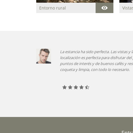
Entorno rural
Vista
ejorables, la
La comunicación con la propietaria de l
 de todos los
corresponden totalmente con las esta
a es muy
limpio, se nota que está recién rehabili
céntrica y tienes alrededor muchos luga
para tomar un café o una buena cervez
Entr