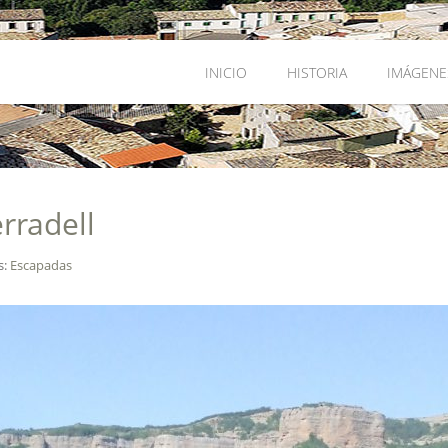
INICIO
HISTORIA
IMÁGENE
erradell
s:
Escapadas