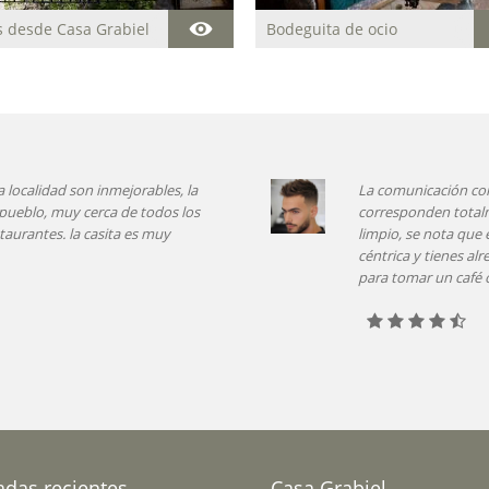
s desde Casa Grabiel
Bodeguita de ocio
a casa es muy eficaz, las fotos
La estancia fue pe
ncias. Está todo muy nuevo y muy
maravilloso y per
tado. Lo mejor es la ubicación, es
gusto en la decor
res para disfrutar de la naturaleza y
en todo momento
a.
adas recientes
Casa Grabiel