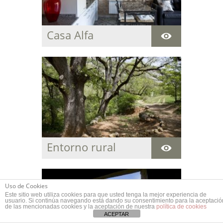
Casa Alfa
Acogedora casa
centenaria para
descansar y disfrutar
de la paz y del entorno
natural que rodea la
estancia.
Entorno rural
Uso de Cookies
Este sitio web utiliza cookies para que usted tenga la mejor experiencia de
usuario. Si continúa navegando está dando su consentimiento para la aceptació
de las mencionadas cookies y la aceptación de nuestra
política de cookies
ACEPTAR