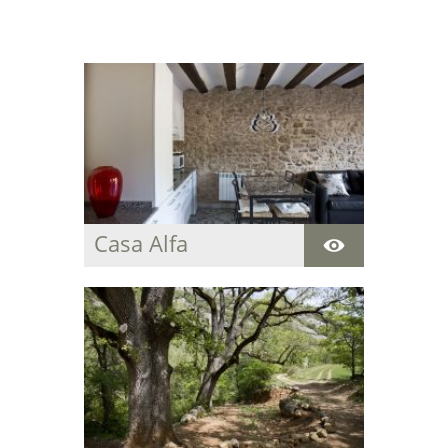
Casa Alfa
Acogedora casa
centenaria para
descansar y disfrutar
de la paz y del entorno
natural que rodea la
estancia.