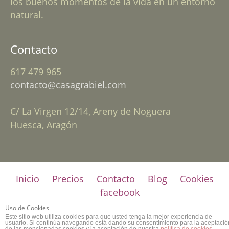
los buenos momentos de la vida en un entorno
natural.
Contacto
617 479 965
contacto@casagrabiel.com
C/ La Virgen 12/14, Areny de Noguera
Huesca, Aragón
Inicio
Precios
Contacto
Blog
Cookies
facebook
Uso de Cookies
© 2017 Copyright by
Guia33 SL
, grupo
Sinergia
Este sitio web utiliza cookies para que usted tenga la mejor experiencia de
usuario. Si continúa navegando está dando su consentimiento para la aceptació