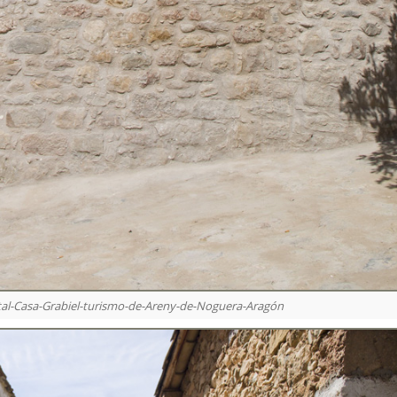
ntal-Casa-Grabiel-turismo-de-Areny-de-Noguera-Aragón