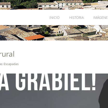
INICIO
HISTORIA
IMÁGENE
rural
as:
Escapadas