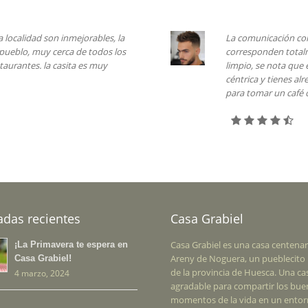
la localidad son inmejorables, la
La comunicación con 
l pueblo, muy cerca de todos los
corresponden total
taurantes. la casita es muy
limpio, se nota que e
céntrica y tienes al
para tomar un café 
adas recientes
Casa Grabiel
Casa Grabiel es una casa centenar
¡La Primavera te espera en
Areny de Noguera, un pueblecito 
Casa Grabiel!
de la provincia de Huesca. Una ca
4 marzo, 2024
agradable para compartir los bu
momentos de la vida en un ento