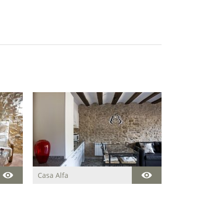
Casa Alfa
Acogedora casa
centenaria para descansar
y disfrutar de la paz y del
entorno natural que rodea
la estancia.