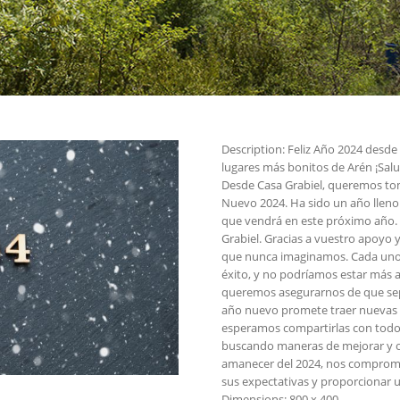
Description:
Feliz Año 2024 desde 
lugares más bonitos de Arén ¡Salu
Desde Casa Grabiel, queremos t
Nuevo 2024. Ha sido un año lleno
que vendrá en este próximo año. 
Grabiel. Gracias a vuestro apoyo 
que nunca imaginamos. Cada uno 
éxito, y no podríamos estar más 
queremos asegurarnos de que sep
año nuevo promete traer nuevas 
esperamos compartirlas con todos
buscando maneras de mejorar y of
amanecer del 2024, nos comprom
sus expectativas y proporcionar u
Dimensions:
800 x 400