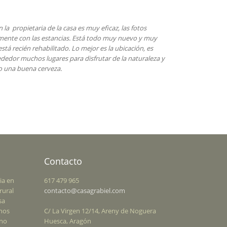
la propietaria de la casa es muy eficaz, las fotos
mente con las estancias. Está todo muy nuevo y muy
stá recién rehabilitado. Lo mejor es la ubicación, es
rededor muchos lugares para disfrutar de la naturaleza y
o una buena cerveza.
Contacto
ia en
617 479 965
rural
contacto@casagrabiel.com
sa
enos
C/ La Virgen 12/14, Areny de Noguera
rno
Huesca, Aragón