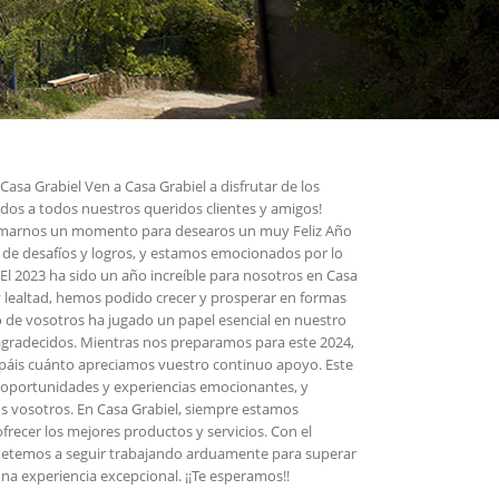
Casa Grabiel Ven a Casa Grabiel a disfrutar de los
dos a todos nuestros queridos clientes y amigos!
omarnos un momento para desearos un muy Feliz Año
 de desafíos y logros, y estamos emocionados por lo
El 2023 ha sido un año increíble para nosotros en Casa
y lealtad, hemos podido crecer y prosperar en formas
de vosotros ha jugado un papel esencial en nuestro
agradecidos. Mientras nos preparamos para este 2024,
áis cuánto apreciamos vuestro continuo apoyo. Este
oportunidades y experiencias emocionantes, y
 vosotros. En Casa Grabiel, siempre estamos
recer los mejores productos y servicios. Con el
etemos a seguir trabajando arduamente para superar
na experiencia excepcional. ¡¡Te esperamos!!