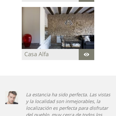
Casa Alfa
Acogedora casa
centenaria para
descansar y disfrutar
de la paz y del entorno
natural que rodea la
estancia.
istas
La comunicación con la propietaria
de la casa es muy eficaz, las fotos
utar
corresponden totalmente con las
s
estancias. Está todo muy nuevo y m