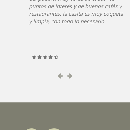
és y
limpio, se nota que está recién
queta
rehabilitado. Lo mejor es la ubicació
es céntrica y tienes alrededor much
lugares para disfrutar de la naturale
y para tomar un café o una buena
cerveza.