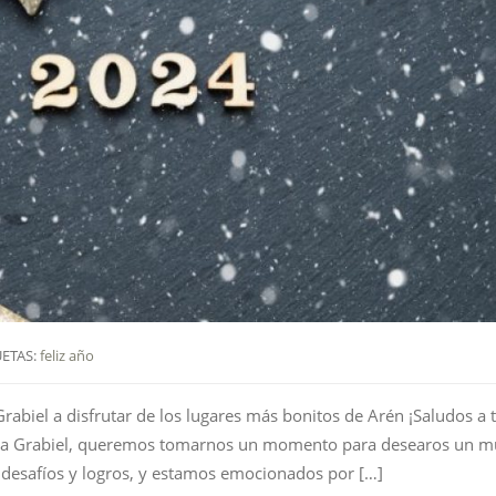
ETAS:
feliz año
rabiel a disfrutar de los lugares más bonitos de Arén ¡Saludos a 
Casa Grabiel, queremos tomarnos un momento para desearos un 
 desafíos y logros, y estamos emocionados por […]