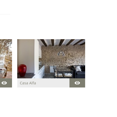
Casa Alfa
Acogedora casa
centenaria para descansar
y disfrutar de la paz y del
entorno natural que rodea
la estancia.