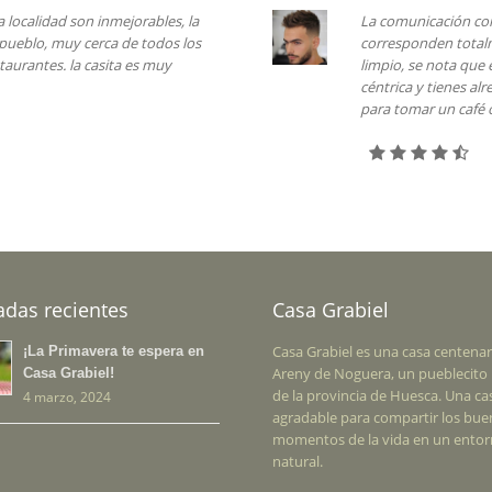
La comunicación con la propietaria de la casa es muy eficaz, la
corresponden totalmente con las estancias. Está todo muy nu
limpio, se nota que está recién rehabilitado. Lo mejor es la ubic
céntrica y tienes alrededor muchos lugares para disfrutar de la
para tomar un café o una buena cerveza.
adas recientes
Casa Grabiel
Casa Grabiel es una casa centenar
¡La Primavera te espera en
Areny de Noguera, un pueblecito 
Casa Grabiel!
de la provincia de Huesca. Una ca
4 marzo, 2024
agradable para compartir los bu
momentos de la vida en un ento
natural.