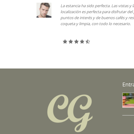
ia ha sido perfecta. Las vistas y la localidad son inmejorables, la
ción es perfecta para disfrutar del pueblo, muy cerca de todos los
e interés y de buenos cafés y restaurantes. la casita es muy
y limpia, con todo lo necesario.
Entr