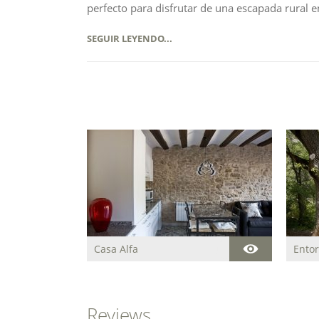
perfecto para disfrutar de una escapada rural e
SEGUIR LEYENDO...
Casa Alfa
Entor
Acogedora casa
centenaria para descansar
y disfrutar de la paz y del
entorno natural que rodea
la estancia.
Reviews