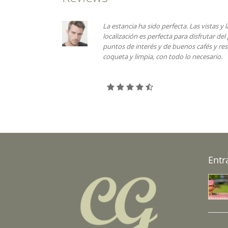
 Las vistas y la localidad son inmejorables, la
La com
a disfrutar del pueblo, muy cerca de todos los
corres
os cafés y restaurantes. la casita es muy
limpio
lo necesario.
céntri
para t
Entr