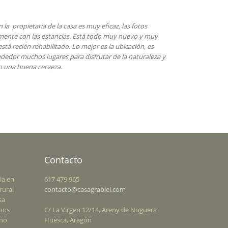
La estancia fue perfecta. La casa esta situado en un entorno 
maravilloso y perfectamente equipada con electrodoméstico
gusto en la decoración exquisito. La propietaria fue muy ama
en todo momento. Recomendamos este alojamiento.
Contacto
ia en
617 479 965
rural
contacto@casagrabiel.com
sa
enos
C/ La Virgen 12/14, Areny de Noguera
rno
Huesca, Aragón