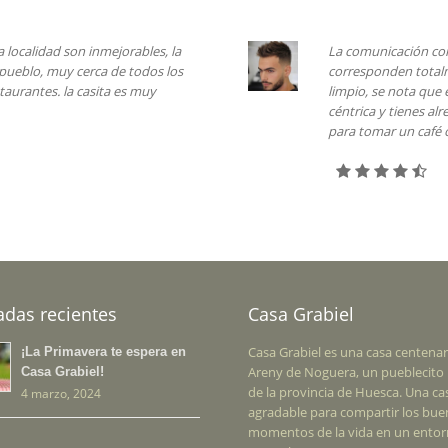
unicación con la propietaria de la casa es muy eficaz, las fotos
ponden totalmente con las estancias. Está todo muy nuevo y muy
, se nota que está recién rehabilitado. Lo mejor es la ubicación, es
ca y tienes alrededor muchos lugares para disfrutar de la naturaleza y
omar un café o una buena cerveza.
adas recientes
Casa Grabiel
Casa Grabiel es una casa centenar
¡La Primavera te espera en
Areny de Noguera, un pueblecito 
Casa Grabiel!
de la provincia de Huesca. Una ca
4 marzo, 2024
agradable para compartir los bu
momentos de la vida en un ento